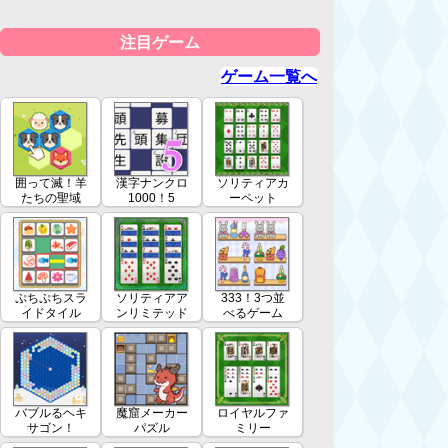
注目ゲーム
ゲーム一覧へ
囲って滅！羊
漢字ナンクロ
ソリティアカ
たちの聖域
1000！5
ーペット
ぷちぷちスラ
ソリティアア
333！3つ並
イドタイル
ンリミテッド
べるゲーム
バブルるヘキ
魔窟メーカー
ロイヤルファ
サゴン！
パズル
ミリー