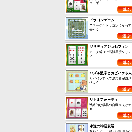
クト版
遊ぶ
ドラゴンゲーム
スネークがドラゴンになって
長～く
遊ぶ
ソリティアジョセフィン
マーク縛りで高難易度ソリテ
ィア
遊ぶ
パズル数字とカピバラさん
カピバラ並べて温泉を完成さ
せよう
遊ぶ
リトルフォーティ
戦略的な場札の自動補充がカ
ギ
遊ぶ
永遠の神経衰弱
案外ムズい！脳トレ記憶力ゲ