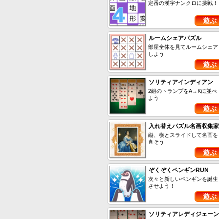
定番の漢字ナンクロに挑戦！
遊ぶ
ルームシェアパズル
部屋全体を見てルームシェア
しよう
遊ぶ
ソリティアインディアン
2組のトランプをA→Kに並べ
よう
遊ぶ
入れ替えパズル名画収集家
縦、横とスライドして名画を
直そう
遊ぶ
ぞくぞくペンギンRUN
次々と新しいペンギンを誕生
させよう！
遊ぶ
ソリティアレディジェーン