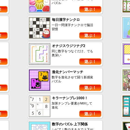
パズル
！
遊ぶ！
毎日漢字ナンクロ
一日一問漢字ナンクロで脳活
習慣
！
遊ぶ！
オナジスウジツナグ2
同じ数字をつなぐだけ、でも
奥深い
！
遊ぶ！
進化ナンバーマッチ
数字を進化させて闘う新感覚
パズル
！
遊ぶ！
キラーナンプレ1000！
加算ナンプレ要素がMIXして
進化
！
遊ぶ！
数字のパズル 上下関係
シビア！数の大きさで上下が