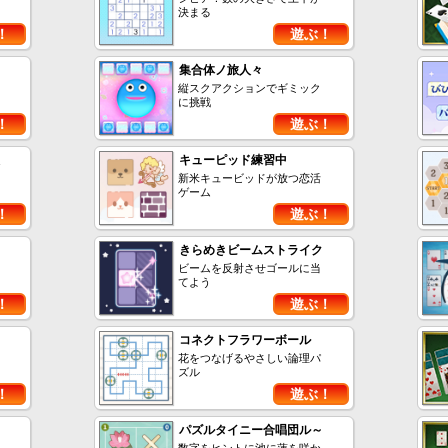
決まる
！
遊ぶ！
集合体ノ旅人々
縦スクアクションでギミック
に挑戦
！
遊ぶ！
キューピッド練習中
新米キュービッドが放つ恋活
ゲーム
！
遊ぶ！
きらめきビームストライク
ビームを反射させゴールに当
てよう
！
遊ぶ！
コネクトフラワーボール
花をつなげるやさしい論理パ
ズル
！
遊ぶ！
パズルタイニー合唱団ル～