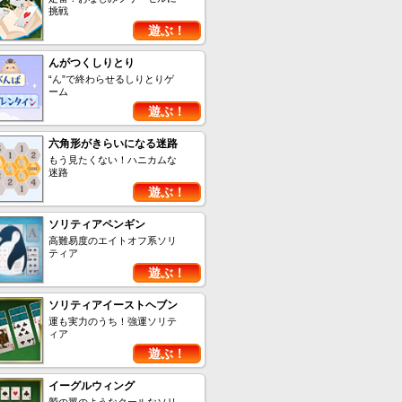
挑戦
遊ぶ！
んがつくしりとり
“ん”で終わらせるしりとりゲ
ーム
遊ぶ！
六角形がきらいになる迷路
もう見たくない！ハニカムな
迷路
遊ぶ！
ソリティアペンギン
高難易度のエイトオフ系ソリ
ティア
遊ぶ！
ソリティアイーストヘブン
運も実力のうち！強運ソリテ
ィア
遊ぶ！
イーグルウィング