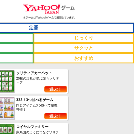
定番
じっくり
サクッと
おすすめ
ソリティアカーペット
20枚の場札が並ぶ楽々ソリテ
ィア
遊ぶ！
333！3つ並べるゲーム
同じアイテム3つ並べて整理
整頓！
遊ぶ！
ロイヤルファミリー
家系図のようにつなぐソリテ