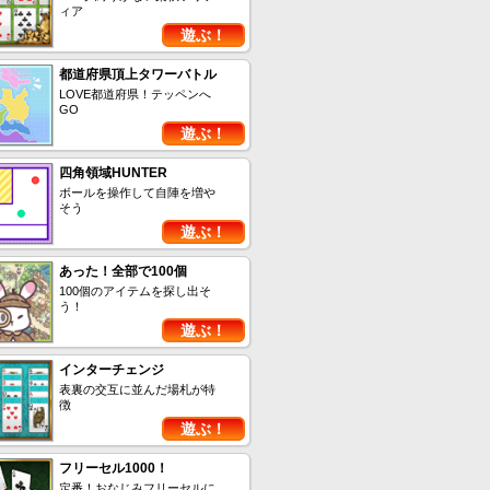
ィア
遊ぶ！
都道府県頂上タワーバトル
LOVE都道府県！テッペンへ
GO
遊ぶ！
四角領域HUNTER
ボールを操作して自陣を増や
そう
遊ぶ！
あった！全部で100個
100個のアイテムを探し出そ
う！
遊ぶ！
インターチェンジ
表裏の交互に並んだ場札が特
徴
遊ぶ！
フリーセル1000！
定番！おなじみフリーセルに