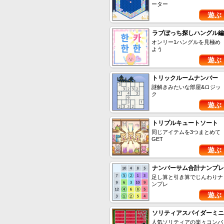
ーター
遊ぶ
ラブぼっち探しハングル編
オンリー1ハングルを見極め
よう
遊ぶ
トリックルームナンバー
謎解きみたいな部屋&ロジッ
ク
遊ぶ
トリプルキュートソート
同じアイテムを3つまとめて
GET
遊ぶ
ナンバーサム合計ナンプレ
足し算と引き算でじんわりナ
ンプレ
遊ぶ
ソリティアスパイダーミニ
人気ソリティアの楽々コンパ