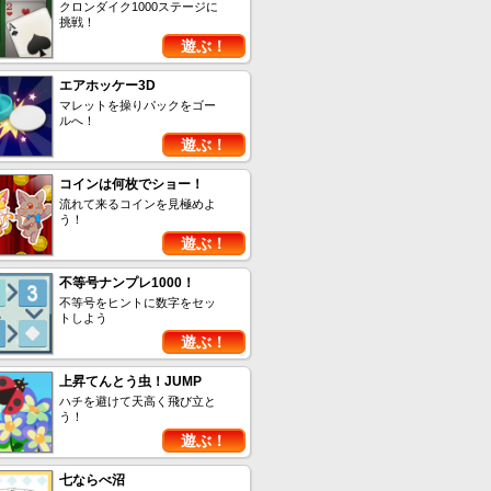
クロンダイク1000ステージに
挑戦！
遊ぶ！
エアホッケー3D
マレットを操りパックをゴー
ルへ！
遊ぶ！
コインは何枚でショー！
流れて来るコインを見極めよ
う！
遊ぶ！
不等号ナンプレ1000！
不等号をヒントに数字をセッ
トしよう
遊ぶ！
上昇てんとう虫！JUMP
ハチを避けて天高く飛び立と
う！
遊ぶ！
七ならべ沼