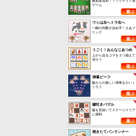
難易度高め！？ソリティア系
ゲーム
遊ぶ
ウシは左へトラ右へ
一瞬の判断が決め手！さあフ
リック
遊ぶ
うごく！おんなじあつめ
上から迫るコマを３つ揃えて
消そう
遊ぶ
弾幕ビーフ
敵からの激しい弾幕をかいく
ぐろう
遊ぶ
嘘吐きパズル
嘘を見抜いてステージクリア
に挑戦
遊ぶ
焼きたてパンランナー