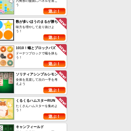
六角形の盤面にパネルを置こ
う
遊ぶ！
数が多いほうのまるが勝ち
味方を増やして走り抜けよ
う！
遊ぶ！
1010！蟻とブロックパズ
ル
ドーナツブロックで蟻を挟も
う！
遊ぶ！
ソリティアシンプルシモン
全体を見渡して次の一手を考
えよう
遊ぶ！
くるくるハムスターRUN
たくさんハムスターを集めよ
う！
遊ぶ！
キャンフィールド