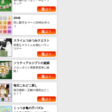
鷲の翼のようなクールなソリ
ティア
遊ぶ！
2048
同じ数字をマージ2048を作ろ
う
遊ぶ！
スライムつみつみクエスト
邪悪なスライムを積むバラン
スゲー
遊ぶ！
ソリティアエジプトの盗賊
クロンダイク系限界思考に挑
戦！
遊ぶ！
毎日これどこ探し
毎日挑戦！正解の場所はどこ
だ！？
遊ぶ！
くっつき亀の子パズル