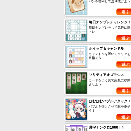
パンを増やして走り抜けよう
遊ぶ
毎日ナンプレチャレンジ！
毎日ナンプレをして気軽に脳
トレ
遊ぶ
ホイップ＆キャンドル
キャンドルを置いてクリアを
目指そう
遊ぶ
ソリティアオズモシス
カードをよく見て組札に移動
させよう
遊ぶ
ぼむぼむバブルアタック！
バブルを弾けさせて敵を倒そ
う！
遊ぶ
漢字ナンクロ1000！4