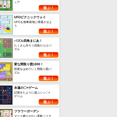
ィア
遊ぶ！
UFOピクニックウェイ
UFOを無事基地に帰還させよ
う
遊ぶ！
パズル四角まにあ！
たくさん作ろう四角だらけパ
ズル
遊ぶ！
変な間取り図1000！
部屋をはめていく間取り図パ
ズル
遊ぶ！
永遠の〇×ゲーム
記憶をたよりに遊ぶシン〇×
ゲーム
遊ぶ！
フラワーガーデン
マーク縛りがない柔軟ソリテ