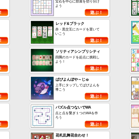
宝石を中心に部屋を切り分け
よう
！
遊ぶ！
レッド&ブラック
赤・黒交互にカードを置いて
いこう
！
遊ぶ！
ソリティアシンプリシティ
四隅のカードを起点に挑戦し
よう！
！
遊ぶ！
ぱぴよんぼや～じゅ
上手にタップしてぱぴよんを
導こう
！
遊ぶ！
パズル点つないでWA
点と点を繋ぎ１つのWAを作
ろう
！
遊ぶ！
花札乱舞花合わせ！