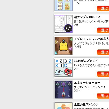
ーム
遊ぶ
超ナンプレ1000！2
超！難問ナンプレシリーズ第
2弾
遊ぶ
モグレ！ワレワレハ地底人
タップでジャンプ！目指せ地
下惑星
遊ぶ
1234がムズカシイ
1～4を入力するだけ激アツパ
ズル
遊ぶ
エネミーシューター
ひたすらシューティング！
GO～
遊ぶ
永遠の数字パズル