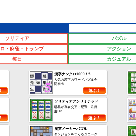
ソリティア
パズル
ロ・麻雀・トランプ
アクション
毎日
カジュアル
漢字ナンクロ1000！5
人気の漢字のワードパズル全
問初出
！
遊ぶ！
ソリティアアンリミテッド
場札が裏表交互に配置！注目
度UP
！
遊ぶ！
魔窟メーカーパズル
ダンジョンをつくるユニーク