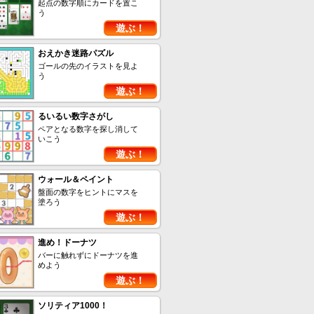
起点の数字順にカードを置こ
う
遊ぶ！
おえかき迷路パズル
ゴールの先のイラストを見よ
う
遊ぶ！
るいるい数字さがし
ペアとなる数字を探し消して
いこう
遊ぶ！
ウォール＆ペイント
盤面の数字をヒントにマスを
塗ろう
遊ぶ！
進め！ドーナツ
バーに触れずにドーナツを進
めよう
遊ぶ！
ソリティア1000！