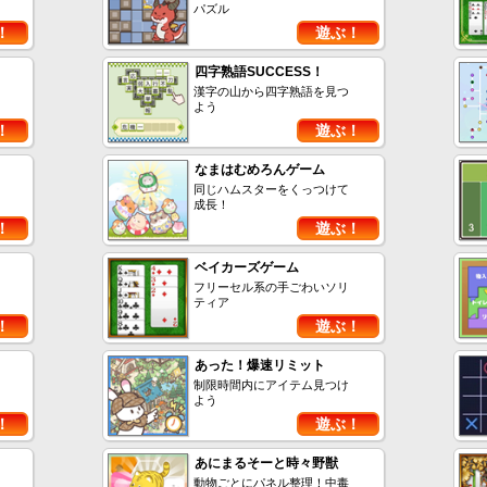
パズル
！
遊ぶ！
四字熟語SUCCESS！
漢字の山から四字熟語を見つ
よう
！
遊ぶ！
なまはむめろんゲーム
同じハムスターをくっつけて
成長！
！
遊ぶ！
ベイカーズゲーム
フリーセル系の手ごわいソリ
ティア
！
遊ぶ！
あった！爆速リミット
制限時間内にアイテム見つけ
よう
！
遊ぶ！
あにまるそーと時々野獣
動物ごとにパネル整理！中毒