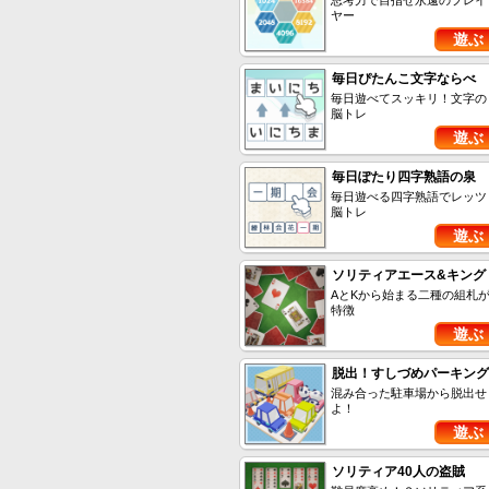
思考力で目指せ永遠のプレイ
ヤー
遊ぶ
毎日ぴたんこ文字ならべ
毎日遊べてスッキリ！文字の
脳トレ
遊ぶ
毎日ぽたり四字熟語の泉
毎日遊べる四字熟語でレッツ
脳トレ
遊ぶ
ソリティアエース&キング
AとKから始まる二種の組札
特徴
遊ぶ
脱出！すしづめパーキング
混み合った駐車場から脱出せ
よ！
遊ぶ
ソリティア40人の盗賊