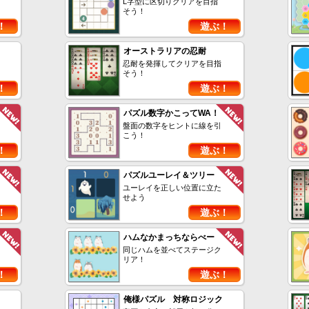
L字型に区切りクリアを目指
そう！
！
遊ぶ！
オーストラリアの忍耐
忍耐を発揮してクリアを目指
そう！
！
遊ぶ！
パズル数字かこってWA！
盤面の数字をヒントに線を引
こう！
！
遊ぶ！
パズルユーレイ＆ツリー
ユーレイを正しい位置に立た
せよう
！
遊ぶ！
ハムなかまっちならべー
同じハムを並べてステージク
リア！
！
遊ぶ！
俺様パズル 対称ロジック