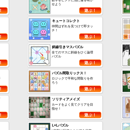
数字をヒントに池に蓮を咲か
せよう
！
遊ぶ！
キュートコレクト
仲間はずれを見つけて即タッ
チ！
！
遊ぶ！
斜線引きマスパズル
全てのマスに斜線をひく論理
パズル
！
遊ぶ！
パズル間取りックス！
が
ロジックで平和な間取りを作
ろう
！
遊ぶ！
ソリティアメイズ
カードをよく見てクリアを目
指せ！
！
遊ぶ！
L×Lパズル