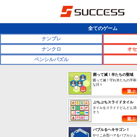
全てのゲーム
ナンプレ
ナンクロ
オセ
ペンシルパズル
囲って滅！羊たちの聖域
囲って滅！守れ羊たちの平和
な日々
遊ぶ
ぷちぷちスライドタイル
タイルをスライドどんどん消
そう
遊ぶ
バブルるヘキサゴン！
やりこみ型ハマるバブルシュ