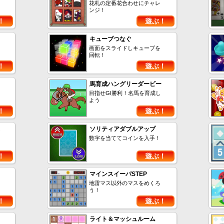
花札の定番花合わせにチャレ
ンジ！
！
遊ぶ！
キューブつなぐ
画面をスライドしキューブを
回転！
！
遊ぶ！
馬育成ハングリーダービー
目指せGI勝利！名馬を育成し
よう
！
遊ぶ！
ソリティアダブルアップ
数字を当ててコインを入手！
！
遊ぶ！
マインスイーパSTEP
地雷マス以外のマスをめくろ
う！
！
遊ぶ！
ライト＆マッシュルーム